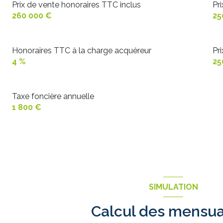
chambre
Prix de vente honoraires TTC inclus
Pr
buanderie
260 000 €
25
bureau
WC
Honoraires TTC à la charge acquéreur
Pr
4 %
25
Taxe foncière annuelle
1 800 €
SIMULATION
Calcul des mensua