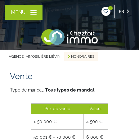
0
FR
MENU
AGENCE IMMOBILIÈRE LIÉVIN
HONORAIRES
Vente
Type de mandat:
Tous types de mandat
Prix de vente
Valeur
<
50 000 €
4 500 €
50 001 € - 70 000 €
6 000 €