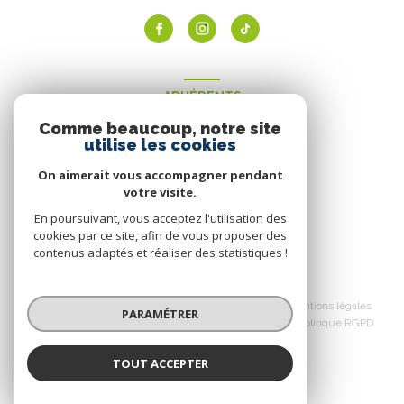
ADHÉRENTS
Comme beaucoup, notre site
Nous adhérons
utilise les cookies
On aimerait vous accompagner pendant
votre visite.
En poursuivant, vous acceptez l'utilisation des
cookies par ce site, afin de vous proposer des
contenus adaptés et réaliser des statistiques !
© 2026 | Tous droits réservés
Nos honoraires
Nos partenaires
Mentions légales
PARAMÉTRER
Admin
Politique de confidentialité
Politique RGPD
Cookies
TOUT ACCEPTER
Réalisé par :