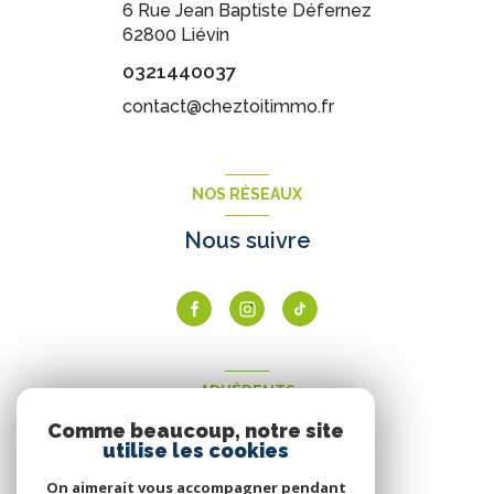
6 Rue Jean Baptiste Défernez
62800
Liévin
0321440037
contact@cheztoitimmo.fr
NOS RÉSEAUX
Nous suivre
ADHÉRENTS
Comme beaucoup, notre site
Nous adhérons
utilise les cookies
On aimerait vous accompagner pendant