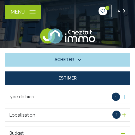
0
FR
MENU
ACHETER
ESTIMER
De l'ancien
Type de bien
1
1
Localisation
Budget