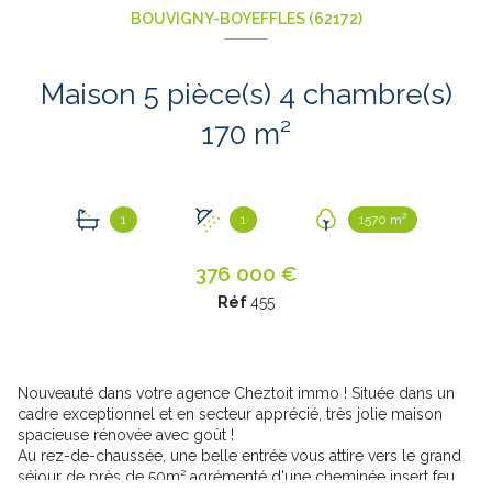
BOUVIGNY-BOYEFFLES (62172)
Maison 5 pièce(s) 4 chambre(s)
170 m²
1
1
1570 m²
376 000 €
Réf
455
Nouveauté dans votre agence Cheztoit immo ! Située dans un
cadre exceptionnel et en secteur apprécié, très jolie maison
spacieuse rénovée avec goût !
Au rez-de-chaussée, une belle entrée vous attire vers le grand
séjour de près de 50m² agrémenté d'une cheminée insert feu