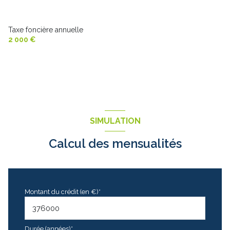
Taxe foncière annuelle
2 000 €
SIMULATION
Calcul des mensualités
Montant du crédit (en €)*
Durée (années)*