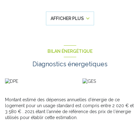
de bois, une cuisine entièrement équipée, une agréable salle de
bain comprenant baignoire et douche à l'italienne, une chambre
et une buanderie.
AFFICHER PLUS
A l'étage, une mezzanine aux poutres apparentes dessert 3
chambres dont une avec salle de bain et dressing et une avec
terrasse / véranda et dressing.
A l'extérieur, le charme continuera d'opérer avec cette belle
terrasse donnant sur un vaste jardin arboré de près de 1500m²
avec 2 dépendances.
BILAN ÉNERGÉTIQUE
Un garage d'environ 40m² et une cave complète ce COUP DE
COEUR assuré !!!
Diagnostics énergetiques
Les informations sur les risques auxquels ce bien est exposé
sont disponibles sur le site Géorisques :
www.georisques.gouv.fr
Montant estimé des dépenses annuelles d'énergie de ce
logement pour un usage standard est compris entre 2 020 € et
3 580 € . 2021 étant l'année de référence des prix de l'énergie
utilisés pour établir cette estimation.