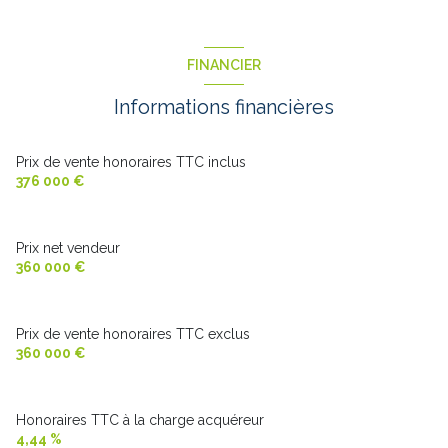
cuisine
10.5 m²
chambre
11 m²
entrée
7 m²
chambre
20 m²
FINANCIER
salle de bain
8 m²
chambre
25 m²
Informations financières
véranda
10.5 m²
mezzanine
22 m²
chambre
10 m²
Prix de vente honoraires TTC inclus
buanderie
8 m²
376 000 €
Prix net vendeur
360 000 €
Prix de vente honoraires TTC exclus
360 000 €
Honoraires TTC à la charge acquéreur
4,44 %