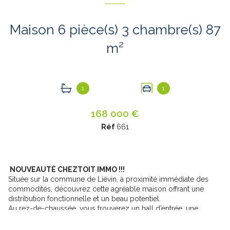
Maison 6 pièce(s) 3 chambre(s) 87
m²
1
1
168 000 €
Réf
661
NOUVEAUTÉ CHEZTOIT IMMO !!!
Située sur la commune de Liévin, à proximité immédiate des
commodités, découvrez cette agréable maison offrant une
distribution fonctionnelle et un beau potentiel.
Au rez-de-chaussée, vous trouverez un hall d’entrée, une
cuisine, un séjour agréable ainsi qu’un WC indépendant.
À l’étage, l’espace nuit se compose de trois chambres et d’une