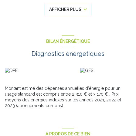
salle de bain, idéal pour une vie de famille.
AFFICHER PLUS
La maison dispose également d’un garage en sous-sol,
apportant un véritable confort pour le stationnement et le
rangement.
DPE : Consommation énergétique : 298 kWh/m²/an
GES : 65 kg CO?/m²/an
Cette maison séduira par sa situation proche des écoles,
BILAN ÉNERGÉTIQUE
commerces et axes principaux.
Les informations sur les risques auxquels ce bien est exposé
Diagnostics énergetiques
sont disponibles sur le site Géorisques :
www.georisques.gouv.fr
.
À découvrir sans tarder !
Montant estimé des dépenses annuelles d'énergie pour un
usage standard est compris entre 2 310 € et 3 170 € . Prix
moyens des énergies indexés sur les années 2021, 2022 et
2023 (abonnements compris).
A PROPOS DE CE BIEN