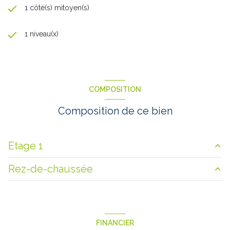
1 côté(s) mitoyen(s)
1 niveau(x)
COMPOSITION
Composition de ce bien
Etage 1
Rez-de-chaussée
chambre
9 m²
chambre
13 m²
HALL
5.9 m²
chambre
10 m²
cuisine
9 m²
FINANCIER
salle de bain
6 m²