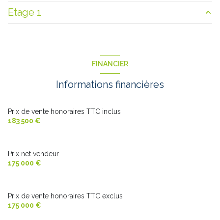
Etage 1
cuisine
9.5 m²
salon/sejour
27 m²
palier
2 m²
Couloir
4.2 m²
chambre
13.6 m²
FINANCIER
chambre
m²
chambre
14.5 m²
Informations financières
chambre
11.4 m²
salle de bain
8.5 m²
Prix de vente honoraires TTC inclus
183 500 €
Prix net vendeur
175 000 €
Prix de vente honoraires TTC exclus
175 000 €