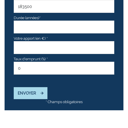
Durée (années)*
Votre apport (en €) *
Taux d'emprunt (%) *
ENVOYER
* Champs obligatoires