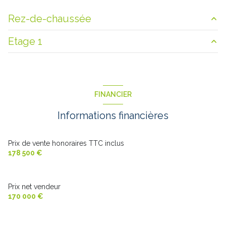
Rez-de-chaussée
Etage 1
hall d'entrée
1.5 m²
cuisine
22.7 m²
palier
1.9 m²
salon/sejour
55 m²
chambre
11.2 m²
FINANCIER
salle de bain
7 m²
chambre
11.5 m²
Informations financières
Prix de vente honoraires TTC inclus
178 500 €
Prix net vendeur
170 000 €