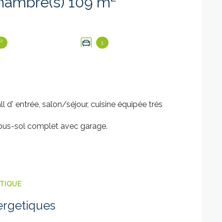
Maison 4 pièce(s) 3 chambre(s) 109 m²
²
1
ll d' entrée, salon/séjour, cuisine équipée trés
sous-sol complet avec garage.
ÉTIQUE
ergetiques