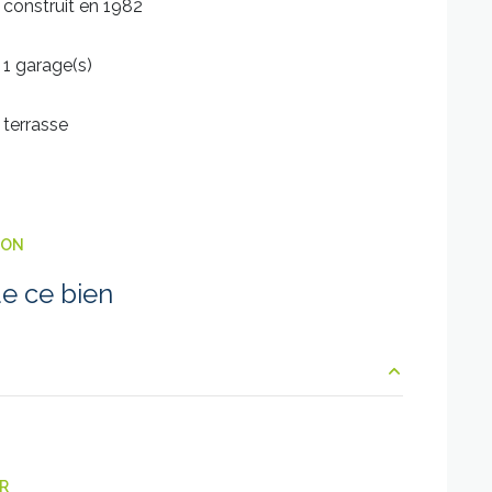
construit en 1982
1 garage(s)
terrasse
ION
e ce bien
7.65 m²
28 m²
ER