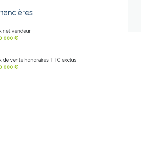
11.15 m²
inancières
1 m²
ix net vendeur
4.8 m²
0 000 €
3.4 m²
9.8 m²
ix de vente honoraires TTC exclus
0 000 €
10 m²
11.7 m²
2.5 m²
19 m²