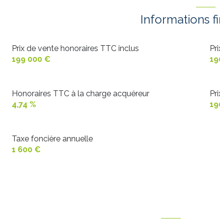
cuisine
Informations f
WC
Prix de vente honoraires TTC inclus
Pr
salle de bain
199 000 €
19
Couloir
chambre
Honoraires TTC à la charge acquéreur
Pr
4,74 %
19
chambre
chambre
Taxe foncière annuelle
cellier
1 600 €
véranda