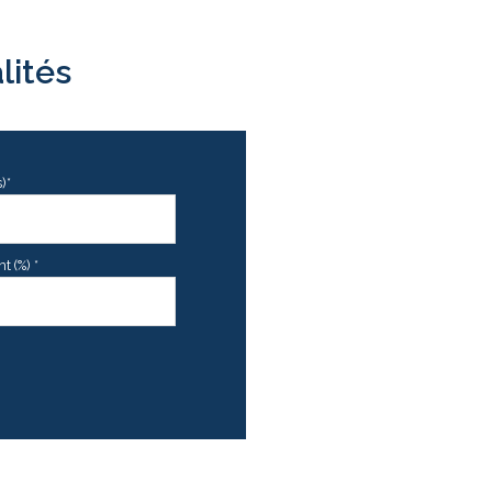
lités
)*
 (%) *