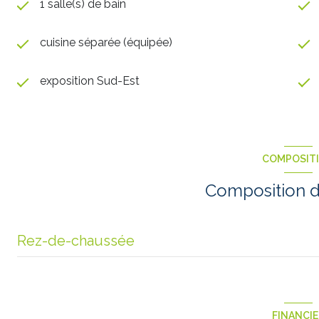
1 salle(s) de bain
cuisine séparée (équipée)
exposition Sud-Est
COMPOSIT
Composition d
Rez-de-chaussée
HALL D ENTREE
salon/sejour
FINANCI