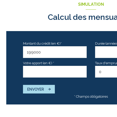
SIMULATION
Calcul des mensua
Montant du crédit (en €)*
Durée (années
Votre apport (en €) *
Taux d'emprunt
ENVOYER
* Champs obligatoires