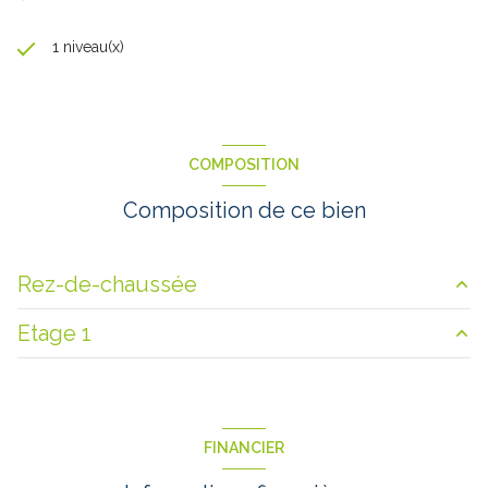
1 niveau(x)
COMPOSITION
Composition de ce bien
Rez-de-chaussée
Etage 1
salon/sejour
33.5 m²
cuisine
17 m²
mezzanine
11.4 m²
WC
1.8 m²
chambre
7.6 m²
FINANCIER
salle de bain
7.4 m²
chambre
10.1 m²