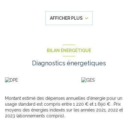
parfaite pour vos moments de convivialité, ainsi qu’une cuisine
pratique indépendante, avec accès direct au jardin ainsi qu'une
salle de bains.
AFFICHER PLUS
À l’étage, la maison propose
trois chambres
confortables, ainsi
q'une mezzanine
À l’extérieur, vous profiterez d’un
jardin agréable
, idéal pour
les beaux jours, ainsi que de
places de stationnement
privatives
, un véritable atout au quotidien.
Les atouts : m
aison non mitoyenne, 3 chambres, jardin,
BILAN ÉNERGÉTIQUE
stationnement privé, secteur calme
Une maison idéale pour une famille ou un premier achat, alliant
Diagnostics énergetiques
confort et cadre de vie paisible.
À visiter sans tarder !
Les informations sur les risques auxquels ce bien est exposé
sont disponibles sur le site Géorisques.gouv.fr.
Montant estimé des dépenses annuelles d'énergie pour un
usage standard est compris entre 1 220 € et 1 690 € . Prix
moyens des énergies indexés sur les années 2021, 2022 et
2023 (abonnements compris).