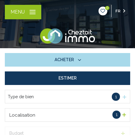
0
FR
MENU
ACHETER
ESTIMER
De l'ancien
Type de bien
1
1
Localisation
Budget