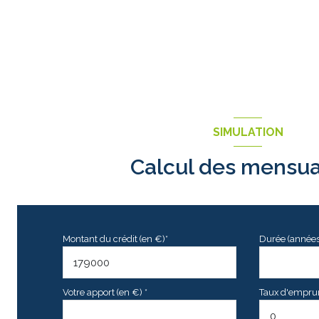
SIMULATION
Calcul des mensua
Montant du crédit (en €)*
Durée (années
Votre apport (en €) *
Taux d'emprunt