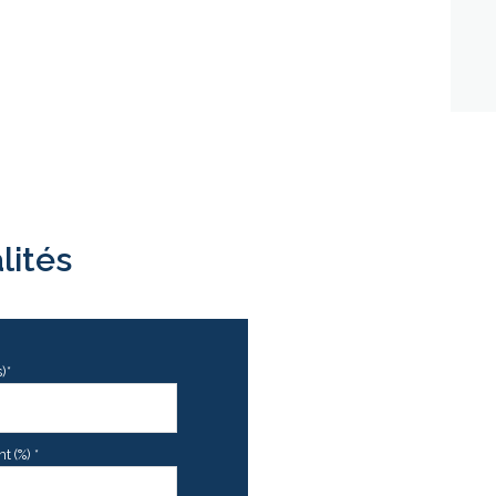
lités
)*
 (%) *