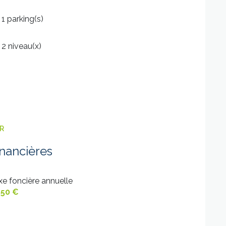
1 parking(s)
2 niveau(x)
ER
inancières
xe foncière annuelle
650 €