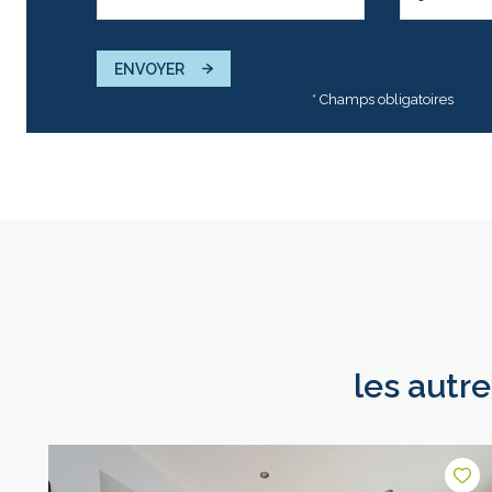
ENVOYER
* Champs obligatoires
les autr