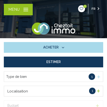
0
FR
MENU
ACHETER
ESTIMER
De l'ancien
Type de bien
1
1
Localisation
Budget