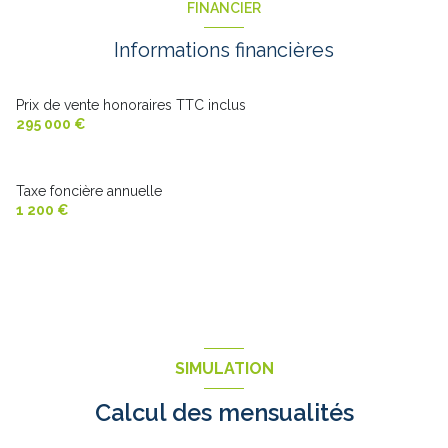
FINANCIER
Couloir
3.5 m²
chambre
11.45 m²
Informations financières
buanderie
2.55 m²
chambre
9.3 m²
Degagement
4.25 m²
chambre
10.175 m²
Prix de vente honoraires TTC inclus
WC
2 m²
295 000 €
Couloir
3.7 m²
Taxe foncière annuelle
chambre
10.10 m²
1 200 €
SIMULATION
Calcul des mensualités