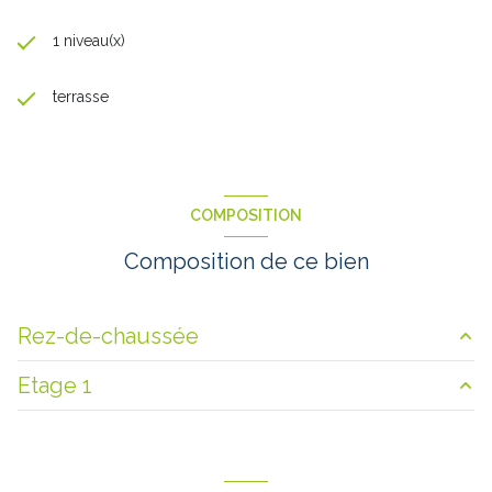
1 niveau(x)
terrasse
COMPOSITION
Composition de ce bien
Rez-de-chaussée
Etage 1
salon/sejour
31 m²
cuisine
12.7 m²
palier
10.678 m²
salle de bain
8.4 m²
chambre
9.7 m²