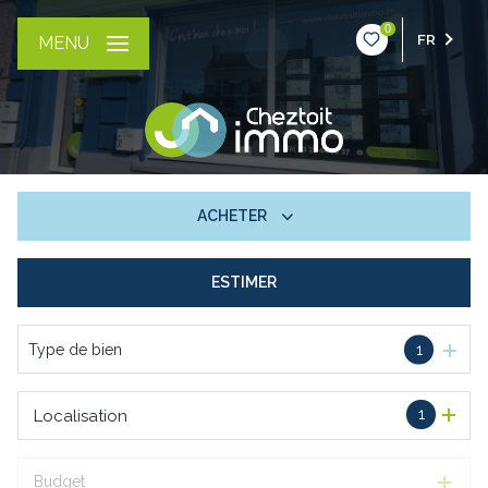
0
FR
MENU
ACHETER
ESTIMER
De l'ancien
Type de bien
1
1
Localisation
Budget