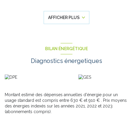
lumineuse et bien agencée
, offrant un cadre de vie agréable
au quotidien. L’appartement dispose d’une
chambre
confortable
ainsi que d’une
salle de bain fonctionnelle
,
AFFICHER PLUS
idéal pour un premier achat ou un investissement locatif.
Le véritable atout de ce bien réside dans ses extérieurs : une
terrasse
prolongée par un
petit jardin privatif
, offrant une
vue verdoyante
et un environnement calme, parfait pour se
détendre.
Une
place de parking privative
vient compléter ce bien et
BILAN ÉNERGÉTIQUE
apporte un réel confort au quotidien.
Situé dans un secteur recherché, à proximité des commodités
Diagnostics énergetiques
et à quelques minutes de Valenciennes, cet appartement allie
confort, sécurité et cadre de vie privilégié
.
Les informations sur les risques auxquels ce bien est exposé
sont disponibles sur le site Géorisques :
www.georisques.gouv.fr
.
Un bien à découvrir sans tarder !
Montant estimé des dépenses annuelles d'énergie pour un
usage standard est compris entre 630 € et 910 € . Prix moyens
des énergies indexés sur les années 2021, 2022 et 2023
(abonnements compris).