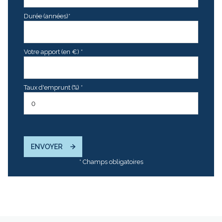
Durée (années)*
Votre apport (en €) *
Taux d'emprunt (%) *
ENVOYER
* Champs obligatoires