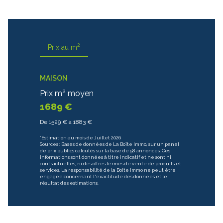
2
Prix au m
MAISON
2
Prix m
moyen
1689 €
De 1529 € à 1883 €
*Estimation au mois de Juillet 2026
Sources : Bases de données de La Boîte Immo, sur un panel
de prix publics calculés sur la base de 58 annonces. Ces
informations sont données à titre indicatif et ne sont ni
contractuelles, ni des offres fermes de vente de produits et
services. La responsabilité de la Boîte Immo ne peut être
engagée concernant l'exactitude des données et le
résultat des estimations.