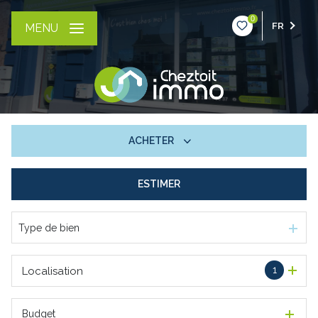
0
FR
MENU
ACHETER
ESTIMER
De l'ancien
Type de bien
1
Localisation
Budget