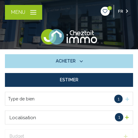
0
FR
MENU
ACHETER
ESTIMER
De l'ancien
Type de bien
1
1
Localisation
Budget