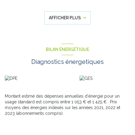
de bain complète le rdc.
L'étage se compose d'un palier desservant une pièce de
rangement, deux chambres dont une avec dressing.
AFFICHER PLUS
Le jardin avec une vue verdoyante sans vis à vis sera parfait pour
vos moments de détente en toute tranquilité.
Le tout agrémenté d'un parking privé et la proximité des
comodités ( écoles, axes autoroutiers...)
Une réelle oportunité sur le secteur !!
Les informations sur les risques auxquels ce bien est exposé
BILAN ÉNERGÉTIQUE
sont disponibles sur le site Géorisques :
www.georisques.gouv.fr.
Diagnostics énergetiques
Montant estimé des dépenses annuelles d'énergie pour un
usage standard est compris entre 1 053 € et 1 425 € . Prix
moyens des énergies indexés sur les années 2021, 2022 et
2023 (abonnements compris).