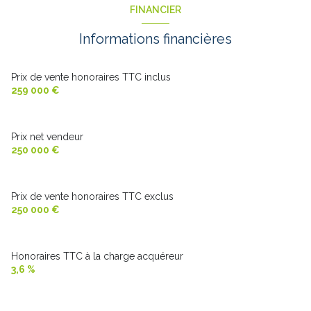
FINANCIER
salle de bain
8.37 m²
chambre
15 m²
Informations financières
chambre
14 m²
palier
3 m²
buanderie
6.9 m²
Prix de vente honoraires TTC inclus
259 000 €
Prix net vendeur
250 000 €
Prix de vente honoraires TTC exclus
250 000 €
Honoraires TTC à la charge acquéreur
3,6 %