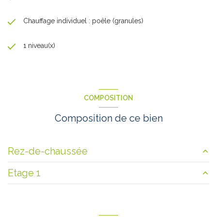
Chauffage individuel : poêle (granules)
1 niveau(x)
COMPOSITION
Composition de ce bien
Rez-de-chaussée
Etage 1
HALL
6.3 m²
salon/sejour
38 m²
chambre
9 m²
véranda
19.9 m²
débarras
5 m²