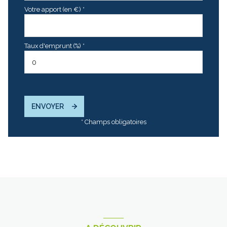
Votre apport (en €) *
Taux d'emprunt (%) *
ENVOYER
* Champs obligatoires