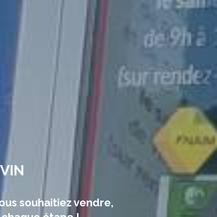
ÉVIN
ous souhaitiez vendre,
 chaque étape !