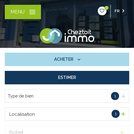
0
FR
MENU
ACHETER
ESTIMER
De l'ancien
Type de bien
1
1
Localisation
Budget