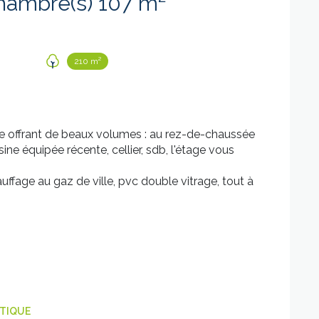
Maison 5 pièce(s) 3 chambre(s) 107 m²
210 m²
offrant de beaux volumes : au rez-de-chaussée
ine équipée récente, cellier, sdb, l'étage vous
auffage au gaz de ville, pvc double vitrage, tout à
ÉTIQUE