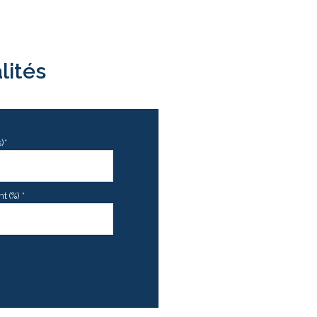
lités
)*
 (%) *