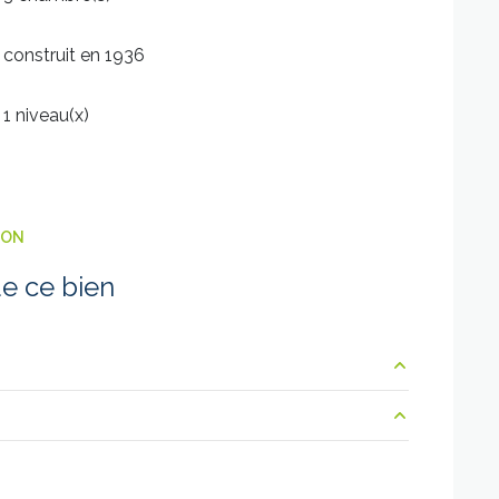
construit en 1936
1 niveau(x)
ION
e ce bien
2 m²
17.5 m²
9.4 m²