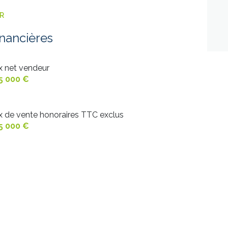
15.2 m²
15 m²
ER
12.3 m²
16 m²
inancières
5.7 m²
2 m²
ix net vendeur
5 000 €
1 m²
ix de vente honoraires TTC exclus
5 000 €