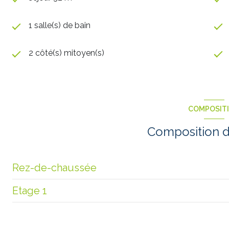
1 salle(s) de bain
2 côté(s) mitoyen(s)
COMPOSIT
Composition d
Rez-de-chaussée
Etage 1
HALL
salon/sejour
chambre