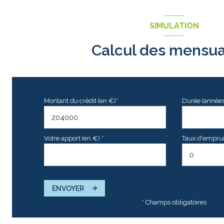
SIMULATION
Calcul des mensua
Montant du crédit (en €)*
Durée (années
Votre apport (en €) *
Taux d'emprunt
ENVOYER
* Champs obligatoires