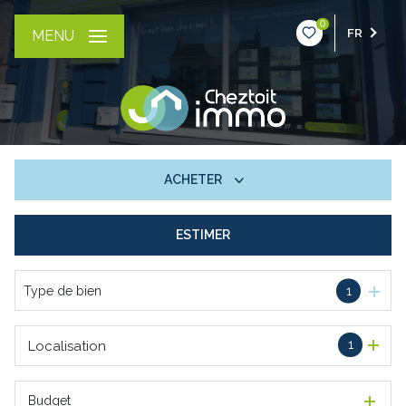
0
FR
MENU
ACHETER
ESTIMER
De l'ancien
Type de bien
1
1
Localisation
Budget