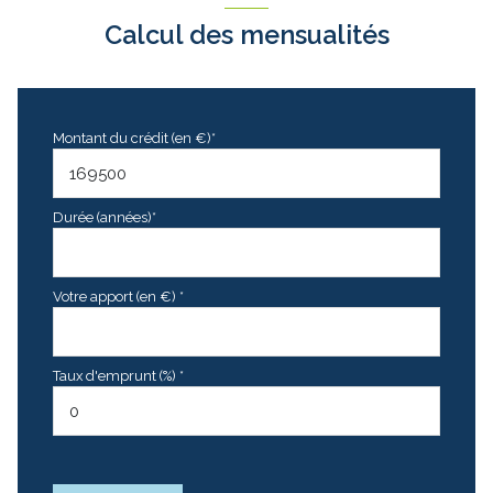
Calcul des mensualités
Montant du crédit (en €)*
Durée (années)*
Votre apport (en €) *
Taux d'emprunt (%) *