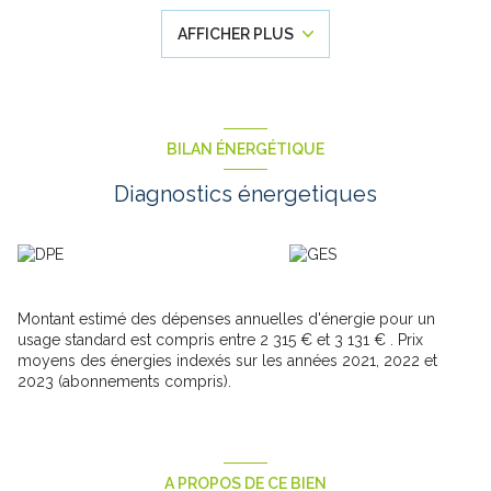
À l'étage, le palier dessert 3 chambres confortables, un bureau
AFFICHER PLUS
idéal pour le télétravail ou les études, ainsi qu'un dressing
offrant un espace de rangement appréciable.
À l'extérieur, vous profiterez d'un jardin agréable, parfait pour les
moments de détente en famille ou entre amis.
Un garage complète ce bien et permet de stationner un
véhicule tout en bénéficiant d'un espace de stockage
BILAN ÉNERGÉTIQUE
supplémentaire.
Les points forts :
3 chambres, bureau à l'étage, dressing, salle
Diagnostics énergetiques
de bains au rez-de-chaussée, jardin, garage, secteur calme et
proche des commodités, écoles, commerces et transports à
proximité.
Cette maison allie confort, praticité et potentiel. Une belle
opportunité à découvrir rapidement !
Pour toute information complémentaire ou pour organiser une
Montant estimé des dépenses annuelles d'énergie pour un
visite, contactez-nous.
usage standard est compris entre 2 315 € et 3 131 € . Prix
Les informations sur les risques auxquels ce bien est exposé
moyens des énergies indexés sur les années 2021, 2022 et
sont disponibles sur le site : www.Georisques.gouv.fr
2023 (abonnements compris).
A PROPOS DE CE BIEN