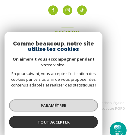
ADHÉRENTS
Comme beaucoup, notre site
Nous adhérons
utilise les cookies
On aimerait vous accompagner pendant
votre visite.
En poursuivant, vous acceptez l'utilisation des
cookies par ce site, afin de vous proposer des
contenus adaptés et réaliser des statistiques !
© 2026 | Tous droits réservés
Nos honoraires
Nos partenaires
Mentions légales
PARAMÉTRER
Admin
Politique de confidentialité
Politique RGPD
Cookies
TOUT ACCEPTER
Réalisé par :
Chez Toit Immo
Agence