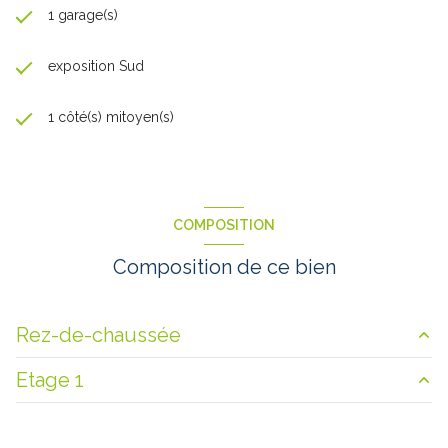
1 garage(s)
exposition Sud
1 côté(s) mitoyen(s)
COMPOSITION
Composition de ce bien
Rez-de-chaussée
Etage 1
cuisine
10.6 m²
salon/sejour
32.8 m²
chambre
10.5 m²