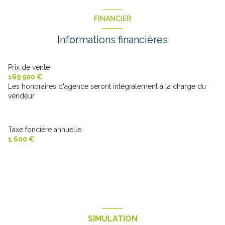
salle de bain
9.4 m²
chambre
8.9 m²
FINANCIER
WC
1.2 m²
chambre
14.5 m²
Informations financières
hall d'entrée
4.8 m²
dressing
3.5 m²
buanderie
10 m²
bureau
4.8 m²
Prix de vente
169 500 €
palier
4 m²
Les honoraires d'agence seront intégralement à la charge du
vendeur
Taxe foncière annuelle
1 600 €
SIMULATION