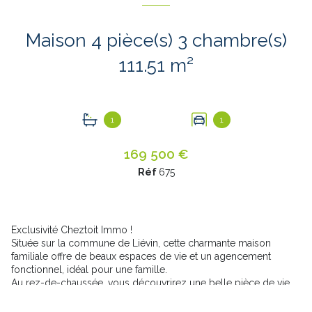
Maison 4 pièce(s) 3 chambre(s)
111.51 m²
1
1
169 500 €
Réf
675
Exclusivité Cheztoit Immo !
Située sur la commune de Liévin, cette charmante maison
familiale offre de beaux espaces de vie et un agencement
fonctionnel, idéal pour une famille.
Au rez-de-chaussée, vous découvrirez une belle pièce de vie
lumineuse comprenant salon et salle à manger, une cuisine
fonctionnelle ainsi qu'une salle de bains.