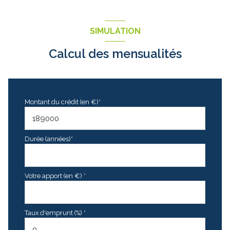
SIMULATION
Calcul des mensualités
Montant du crédit (en €)*
Durée (années)*
Votre apport (en €) *
Taux d'emprunt (%) *