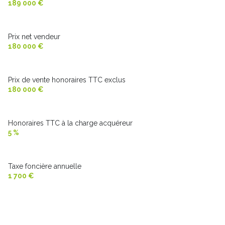
189 000 €
chambre
11.5 m²
chambre
12 m²
Prix net vendeur
chambre
10 m²
180 000 €
salle de bain
4.6 m²
Prix de vente honoraires TTC exclus
180 000 €
Honoraires TTC à la charge acquéreur
5 %
Taxe foncière annuelle
1 700 €