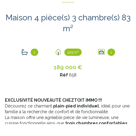
Maison 4 pièce(s) 3 chambre(s) 83
m²
1
529 m²
1
189 000 €
Réf
658
EXCLUSIVITÉ NOUVEAUTÉ CHEZTOIT IMMO !!!
Découvrez ce charmant
plain-pied individuel
, idéal pour une
famille à la recherche de confort et de fonctionnalité.
La maison offre une agréable pièce de vie lumineuse, une
cuisine fonctionnelle ainsi que
trois chambres confortables
.
Vous bénéficierez également d’un
sous-sol complet avec
garage
, offrant de nombreux espaces de rangement, de