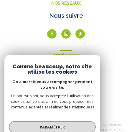
NOS RÉSEAUX
Nous suivre
ADHÉRENTS
Comme beaucoup, notre site
Nous adhérons
utilise les cookies
On aimerait vous accompagner pendant
votre visite.
En poursuivant, vous acceptez l'utilisation des
cookies par ce site, afin de vous proposer des
contenus adaptés et réaliser des statistiques !
© 2026 | Tous droits réservés
Nos honoraires
Nos partenaires
Mentions légales
PARAMÉTRER
Admin
Politique de confidentialité
Politique RGPD