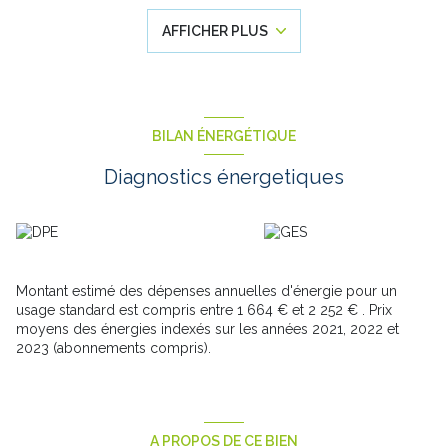
stationnement ou d’aménagement selon vos besoins.
AFFICHER PLUS
La maison est équipée d’un
chauffage central au gaz avec
chaudière
.
À l’extérieur, vous profiterez d’un environnement agréable, idéal
pour le quotidien.
Ce bien séduira par son potentiel, sa praticité et son caractère
individuel, tout en restant proche des commodités et des axes
BILAN ÉNERGÉTIQUE
principaux. Rare sur le secteur !
Les informations sur les risques auxquels ce bien est exposé
Diagnostics énergetiques
sont disponibles sur le site Géorisques :
www.georisques.gouv.fr
.
Montant estimé des dépenses annuelles d'énergie pour un
usage standard est compris entre 1 664 € et 2 252 € . Prix
moyens des énergies indexés sur les années 2021, 2022 et
2023 (abonnements compris).
A PROPOS DE CE BIEN