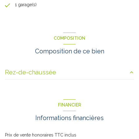
1 garage(s)
COMPOSITION
Composition de ce bien
Rez-de-chaussée
HALL
4.1 m²
cuisine
11.75 m²
FINANCIER
salon/sejour
24 m²
Informations financières
Sas
4.1 m²
WC
1 m²
Prix de vente honoraires TTC inclus