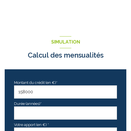
SIMULATION
Calcul des mensualités
Montant du crédit (en €)*
Durée (années)*
Votre apport (en €) *