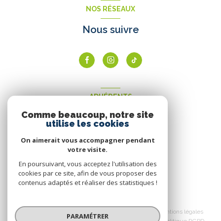
NOS RÉSEAUX
Nous suivre
ADHÉRENTS
Comme beaucoup, notre site
Nous adhérons
utilise les cookies
On aimerait vous accompagner pendant
votre visite.
En poursuivant, vous acceptez l'utilisation des
cookies par ce site, afin de vous proposer des
contenus adaptés et réaliser des statistiques !
© 2026 | Tous droits réservés
Nos honoraires
Nos partenaires
Mentions légales
PARAMÉTRER