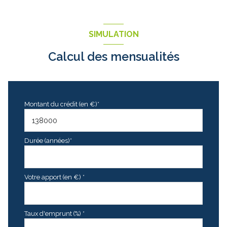
SIMULATION
Calcul des mensualités
Montant du crédit (en €)*
Durée (années)*
Votre apport (en €) *
Taux d'emprunt (%) *