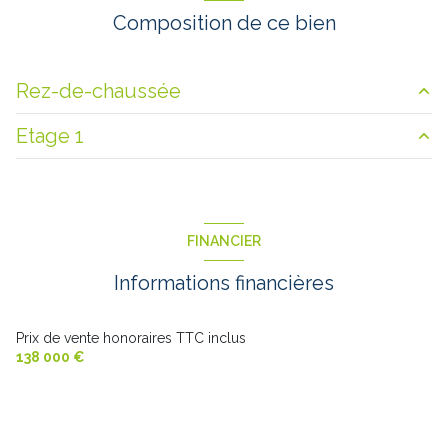
Composition de ce bien
Rez-de-chaussée
Etage 1
entrée
1.54 m²
salon/sejour
32 m²
chambre
10.06 m²
cuisine
11.40 m²
chambre
15.1 m²
FINANCIER
salle de bain
7.7 m²
chambre
10.8 m²
Informations financières
palier
6.44 m²
buanderie
9.7 m²
Prix de vente honoraires TTC inclus
138 000 €