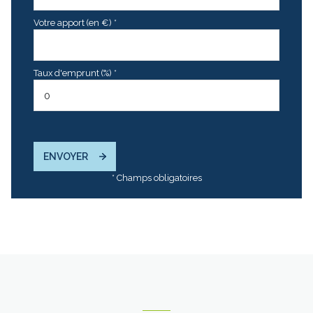
Votre apport (en €) *
Taux d'emprunt (%) *
ENVOYER
* Champs obligatoires