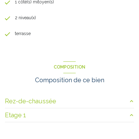
1 côté(s) mitoyen(s)
2 niveau(x)
terrasse
COMPOSITION
Composition de ce bien
Rez-de-chaussée
Etage 1
salon/sejour
14.5 m²
salle
13.5 m²
palier
4.5 m²