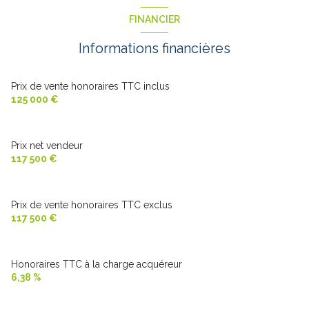
cuisine
10 m²
chambre
9 m²
FINANCIER
Sas
2.7 m²
chambre
9 m²
Informations financières
salle de bain
3.7 m²
chambre
9.3 m²
WC
1 m²
chambre
11.3 m²
Prix de vente honoraires TTC inclus
125 000 €
Prix net vendeur
117 500 €
Prix de vente honoraires TTC exclus
117 500 €
Honoraires TTC à la charge acquéreur
6,38 %