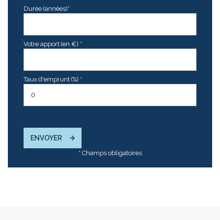
Durée (années)*
Votre apport (en €) *
Taux d'emprunt (%) *
ENVOYER
* Champs obligatoires