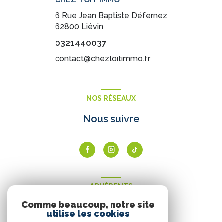
6 Rue Jean Baptiste Défernez
62800
Liévin
0321440037
contact@cheztoitimmo.fr
NOS RÉSEAUX
Nous suivre
ADHÉRENTS
Comme beaucoup, notre site
Nous adhérons
utilise les cookies