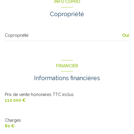
INFO COPRO
salon/sejour
25 m²
Copropriété
HALL D ENTREE
5 m²
salle de bain
2.6 m²
Copropriété
Oui
FINANCIER
Informations financières
Prix de vente honoraires TTC inclus
112 000 €
Charges
80 €