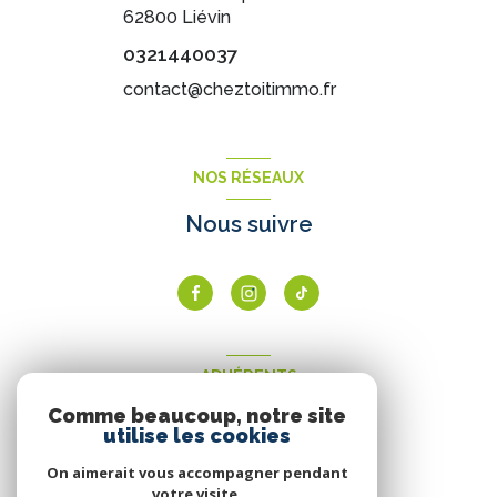
62800
Liévin
0321440037
contact@cheztoitimmo.fr
NOS RÉSEAUX
Nous suivre
ADHÉRENTS
Comme beaucoup, notre site
Nous adhérons
utilise les cookies
On aimerait vous accompagner pendant
votre visite.