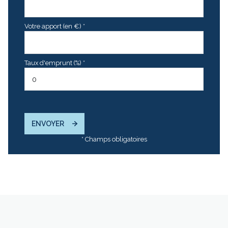
Votre apport (en €) *
Taux d'emprunt (%) *
ENVOYER
* Champs obligatoires