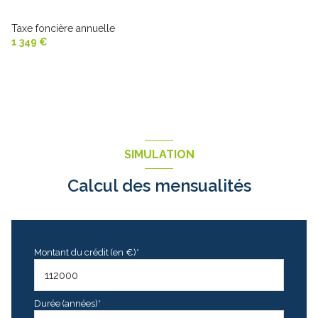
Taxe foncière annuelle
1 349 €
SIMULATION
Calcul des mensualités
Montant du crédit (en €)*
Durée (années)*